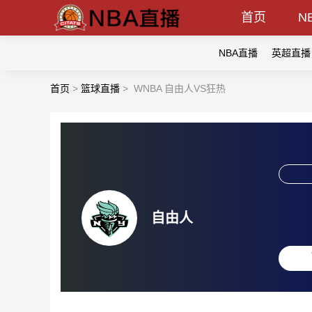
首页
N
NBA直播
英超直播
首页
>
篮球直播
>
WNBA 自由人VS狂热
自由人