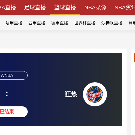
BA直播
足球直播
篮球直播
NBA录像
NBA资
法甲直播
西甲直播
德甲直播
世界杯直播
沙特联直播
意
WNBA
:
狂热
已结束