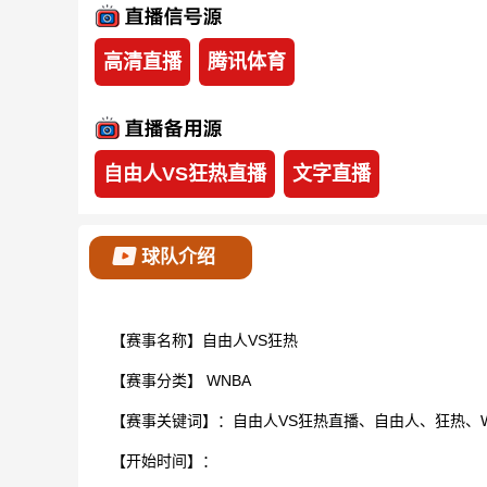
高清直播
腾讯体育
自由人VS狂热直播
文字直播
球队介绍
【赛事名称】自由人VS狂热
【赛事分类】
WNBA
【赛事关键词】：自由人VS狂热直播、自由人、狂热、W
【开始时间】：