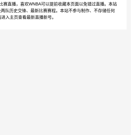
的比赛直播，喜欢WNBA可以提前收藏本页面以免错过直播。本站
及两队历史交锋、最新比赛赛程。本站不参与制作、不存储任何
请进入主页查看最新直播新号。