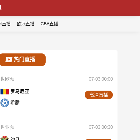
讯
甲直播
欧冠直播
CBA直播
热门直播
世欧预
07-03 00:00
罗马尼亚
高清直播
希腊
世亚预
07-03 00:30
约旦