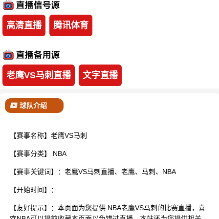
已结束
高清直播
腾讯体育
老鹰VS马刺直播
文字直播
球队介绍
【赛事名称】老鹰VS马刺
【赛事分类】
NBA
【赛事关键词】：老鹰VS马刺直播、老鹰、马刺、NBA
【开始时间】：
【友好提示】：本页面为您提供 NBA老鹰VS马刺的比赛直播，喜
欢NBA可以提前收藏本页面以免错过直播。本站还为您提供相关