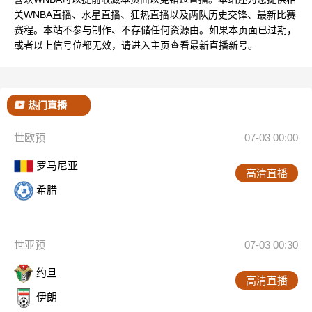
关WNBA直播、水星直播、狂热直播以及两队历史交锋、最新比赛
赛程。本站不参与制作、不存储任何资源由。如果本页面已过期，
或者以上信号位都无效，请进入主页查看最新直播新号。
热门直播
世欧预
07-03 00:00
罗马尼亚
高清直播
希腊
世亚预
07-03 00:30
约旦
高清直播
伊朗