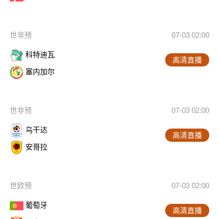
世非预
07-03 02:00
科特迪瓦
高清直播
塞内加尔
世非预
07-03 02:00
乌干达
高清直播
安哥拉
世欧预
07-03 02:00
葡萄牙
高清直播