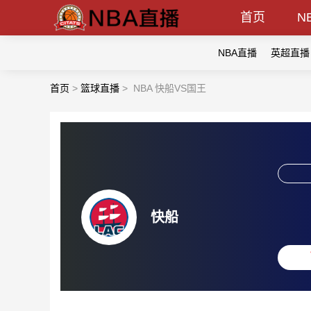
首页
N
NBA直播
英超直播
首页
>
篮球直播
>
NBA 快船VS国王
快船