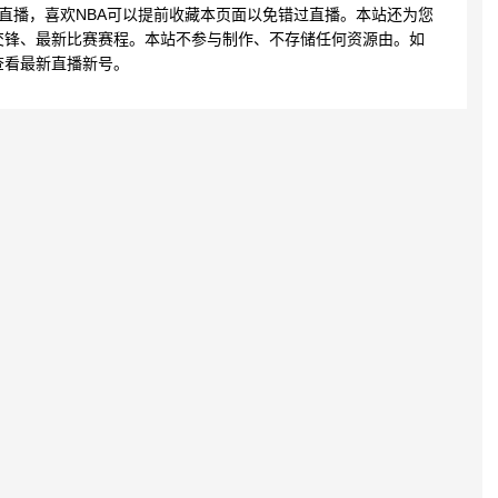
赛直播，喜欢NBA可以提前收藏本页面以免错过直播。本站还为您
交锋、最新比赛赛程。本站不参与制作、不存储任何资源由。如
查看最新直播新号。