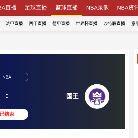
BA直播
足球直播
篮球直播
NBA录像
NBA资
法甲直播
西甲直播
德甲直播
世界杯直播
沙特联直播
意
NBA
:
国王
已结束