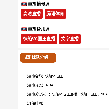
高清直播
腾讯体育
快船VS国王直播
文字直播
球队介绍
【赛事名称】快船VS国王
【赛事分类】
NBA
【赛事关键词】：快船VS国王直播、快船、国王、NBA
【开始时间】：