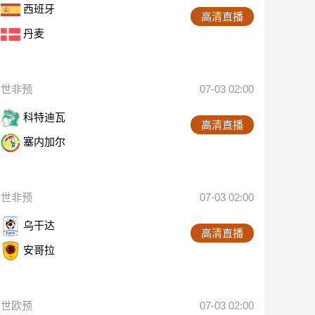
西班牙
高清直播
丹麦
世非预
07-03 02:00
科特迪瓦
高清直播
塞内加尔
世非预
07-03 02:00
乌干达
高清直播
安哥拉
世欧预
07-03 02:00