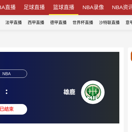
BA直播
足球直播
篮球直播
NBA录像
NBA资
法甲直播
西甲直播
德甲直播
世界杯直播
沙特联直播
意
NBA
:
雄鹿
已结束