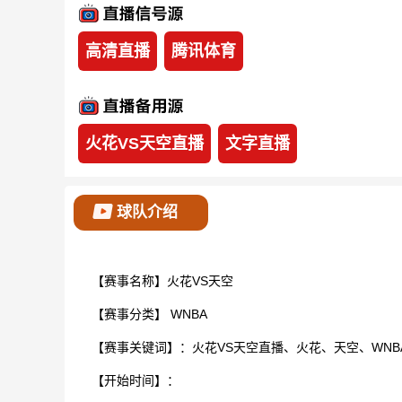
高清直播
腾讯体育
火花VS天空直播
文字直播
球队介绍
【赛事名称】火花VS天空
【赛事分类】
WNBA
【赛事关键词】：火花VS天空直播、火花、天空、WNB
【开始时间】：