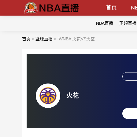
首页
N
NBA直播
英超直播
首页
>
篮球直播
>
WNBA 火花VS天空
火花