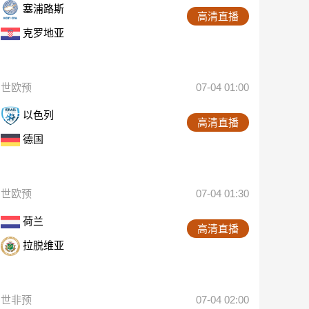
塞浦路斯
高清直播
克罗地亚
世欧预
07-04 01:00
以色列
高清直播
德国
世欧预
07-04 01:30
荷兰
高清直播
拉脱维亚
世非预
07-04 02:00