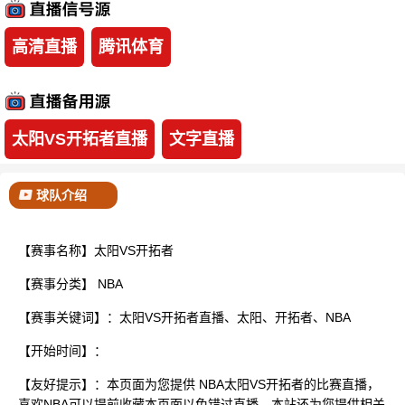
已结束
高清直播
腾讯体育
太阳VS开拓者直播
文字直播
球队介绍
【赛事名称】太阳VS开拓者
【赛事分类】
NBA
【赛事关键词】：太阳VS开拓者直播、太阳、开拓者、NBA
【开始时间】：
【友好提示】：本页面为您提供 NBA太阳VS开拓者的比赛直播，
喜欢NBA可以提前收藏本页面以免错过直播。本站还为您提供相关