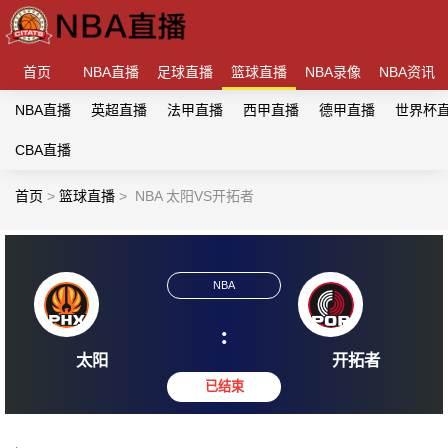
首页
NBA直播
足球直播
篮球直播
NBA录像
NBA资讯
NBA直播
英超直播
法甲直播
西甲直播
德甲直播
世界杯
CBA直播
首页
>
篮球直播
>
NBA 太阳VS开拓者
NBA
:
太阳
开拓