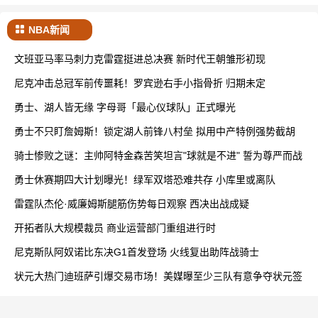
NBA新闻
文班亚马率马刺力克雷霆挺进总决赛 新时代王朝雏形初现
尼克冲击总冠军前传噩耗！罗宾逊右手小指骨折 归期未定
勇士、湖人皆无缘 字母哥「最心仪球队」正式曝光
勇士不只盯詹姆斯！锁定湖人前锋八村垒 拟用中产特例强势截胡
骑士惨败之谜：主帅阿特金森苦笑坦言"球就是不进" 誓为尊严而战
勇士休赛期四大计划曝光！绿军双塔恐难共存 小库里或离队
雷霆队杰伦·威廉姆斯腿筋伤势每日观察 西决出战成疑
开拓者队大规模裁员 商业运营部门重组进行时
尼克斯队阿奴诺比东决G1首发登场 火线复出助阵战骑士
状元大热门迪班萨引爆交易市场！美媒曝至少三队有意争夺状元签