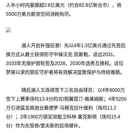
人半小时内豪掷超2.6亿美元（约合82.8亿新台币），将
5500万美元薪资空间消耗殆尽。
湖人开启补强狂潮！先以4年1.3亿美元通过先签后
换方式从爵士获得防守中锋沃克·凯斯勒，送出2031、
2033年无保护首轮签及2028、2030年选秀互换权。这位
梦寐以求的禁区守护者将有效解决篮筐保护与终结难题。
随后湖人又连续签下三名自由球员：以4年6000万
签下上赛季场均13.4分的3D侧翼昆汀·格莱姆斯；4年5200
万引进猛龙高炮台桑德罗·马穆克拉什维利（场均11.2
分）；2年1900万锁定双能卫科林·塞克斯顿（场均15.4
分）作为东契奇/里夫斯的后场替补。