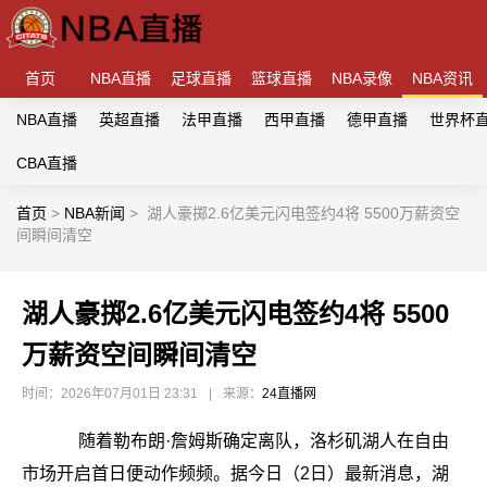
首页
NBA直播
足球直播
篮球直播
NBA录像
NBA资讯
NBA直播
英超直播
法甲直播
西甲直播
德甲直播
世界杯
CBA直播
首页
>
NBA新闻
>
湖人豪掷2.6亿美元闪电签约4将 5500万薪资空
间瞬间清空
湖人豪掷2.6亿美元闪电签约4将 5500
万薪资空间瞬间清空
时间：2026年07月01日 23:31
|
来源：
24直播网
随着勒布朗·詹姆斯确定离队，洛杉矶湖人在自由
市场开启首日便动作频频。据今日（2日）最新消息，湖