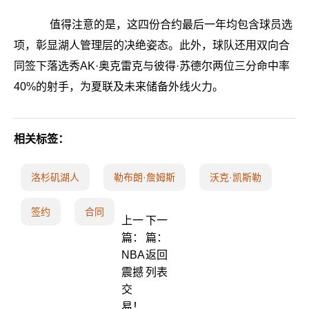
值得注意的是，这四份合约最后一年均包含球员选
项，彰显湖人管理层的决绝姿态。此外，球队还用双向合
同签下落选秀AK·奥克雷克与彼得·苏德尔两位三分命中率
40%的射手，为夏联及未来储备外线火力。
相关标签：
洛杉矶湖人
勒布朗·詹姆斯
沃克·凯斯勒
签约
合同
上一
下一
篇：
篇：
NBA
返回
震撼
列表
交
易！