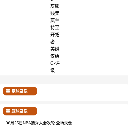
灰熊
贱卖
莫兰
特至
开拓
者
美媒
仅给
C-评
级
足球录像
篮球录像
06月25日NBA选秀大会次轮 全场录像