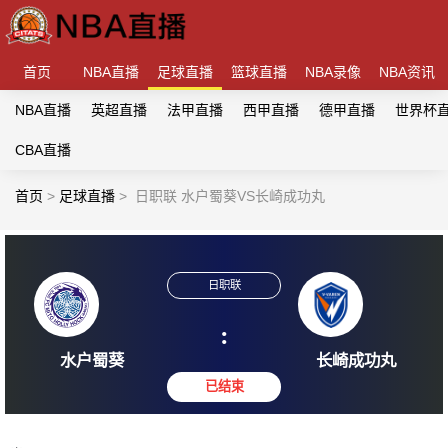
首页
NBA直播
足球直播
篮球直播
NBA录像
NBA资讯
NBA直播
英超直播
法甲直播
西甲直播
德甲直播
世界杯
CBA直播
首页
>
足球直播
>
日职联 水户蜀葵VS长崎成功丸
日职联
:
水户蜀葵
长崎成