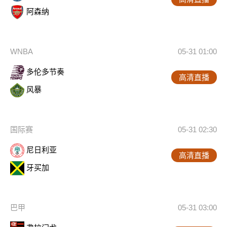
阿森纳
WNBA
05-31 01:00
多伦多节奏
高清直播
风暴
国际赛
05-31 02:30
尼日利亚
高清直播
牙买加
巴甲
05-31 03:00