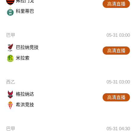
弗拉门戈
高清直播
科里蒂巴
巴甲
05-31 03:00
巴拉纳竞技
高清直播
米拉索
西乙
05-31 03:00
格拉纳达
高清直播
希洪竞技
巴甲
05-31 04:30