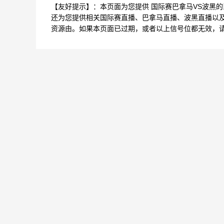
【友好提示】：本页面为您提供 国际赛巴拿马VS波黑
还为您提供相关国际赛直播、巴拿马直播、波黑直播以
资源由。如果本页面已过期，或者以上信号位都无效，