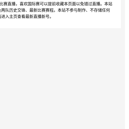
的比赛直播，喜欢国际赛可以提前收藏本页面以免错过直播。本站
及两队历史交锋、最新比赛赛程。本站不参与制作、不存储任何
请进入主页查看最新直播新号。