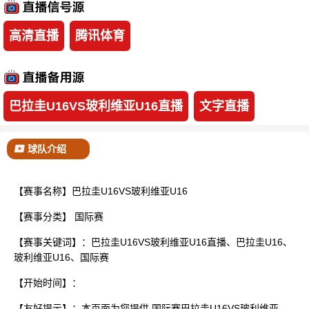
已结束
高清直播
腾讯体育
巴拉圭U16VS玻利维亚U16直播
文字直播
球队介绍
【赛事名称】巴拉圭U16VS玻利维亚U16
【赛事分类】
国际赛
【赛事关键词】：巴拉圭U16VS玻利维亚U16直播、巴拉圭U16、
玻利维亚U16、国际赛
【开始时间】：
【友好提示】：本页面为您提供 国际赛巴拉圭U16VS玻利维亚