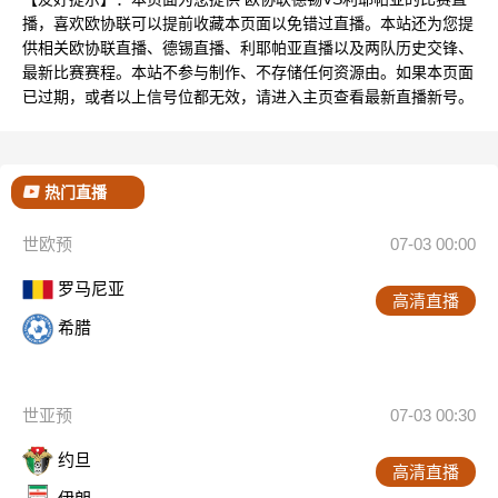
播，喜欢欧协联可以提前收藏本页面以免错过直播。本站还为您提
供相关欧协联直播、德锡直播、利耶帕亚直播以及两队历史交锋、
最新比赛赛程。本站不参与制作、不存储任何资源由。如果本页面
已过期，或者以上信号位都无效，请进入主页查看最新直播新号。
热门直播
世欧预
07-03 00:00
罗马尼亚
高清直播
希腊
世亚预
07-03 00:30
约旦
高清直播