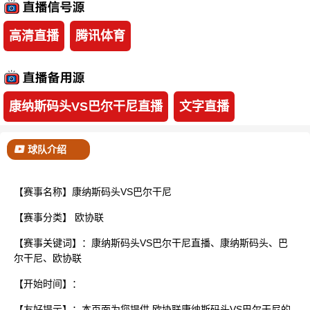
已结束
高清直播
腾讯体育
康纳斯码头VS巴尔干尼直播
文字直播
球队介绍
【赛事名称】康纳斯码头VS巴尔干尼
【赛事分类】
欧协联
【赛事关键词】：康纳斯码头VS巴尔干尼直播、康纳斯码头、巴
尔干尼、欧协联
【开始时间】：
【友好提示】：本页面为您提供 欧协联康纳斯码头VS巴尔干尼的