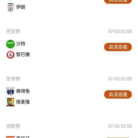
伊朗
世亚预
07-03 01:00
沙特
高清直播
黎巴嫩
世非预
07-03 01:00
佛得角
高清直播
喀麦隆
世欧预
07-03 01:00