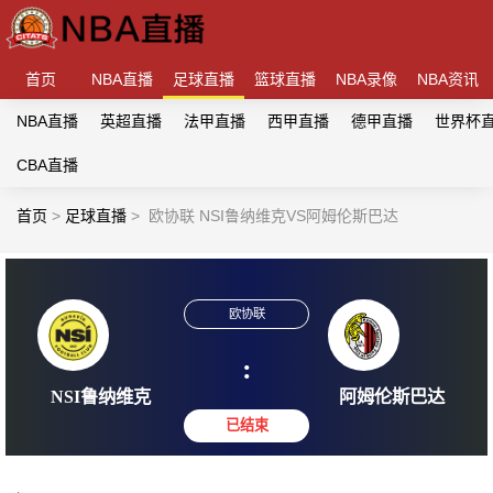
首页
NBA直播
足球直播
篮球直播
NBA录像
NBA资讯
NBA直播
英超直播
法甲直播
西甲直播
德甲直播
世界杯
CBA直播
首页
>
足球直播
>
欧协联 NSI鲁纳维克VS阿姆伦斯巴达
欧协联
:
NSI鲁纳维克
阿姆伦