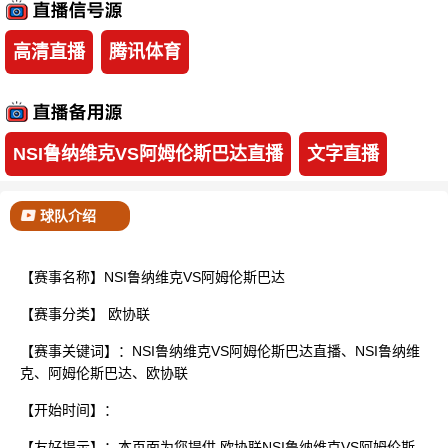
已结束
高清直播
腾讯体育
NSI鲁纳维克VS阿姆伦斯巴达直播
文字直播
球队介绍
【赛事名称】NSI鲁纳维克VS阿姆伦斯巴达
【赛事分类】
欧协联
【赛事关键词】：NSI鲁纳维克VS阿姆伦斯巴达直播、NSI鲁纳维
克、阿姆伦斯巴达、欧协联
【开始时间】：
【友好提示】：本页面为您提供 欧协联NSI鲁纳维克VS阿姆伦斯