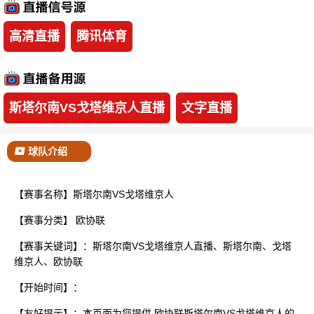
已结束
高清直播
腾讯体育
斯塔尔南VS戈塔维京人直播
文字直播
球队介绍
【赛事名称】斯塔尔南VS戈塔维京人
【赛事分类】
欧协联
【赛事关键词】：斯塔尔南VS戈塔维京人直播、斯塔尔南、戈塔
维京人、欧协联
【开始时间】：
【友好提示】：本页面为您提供 欧协联斯塔尔南VS戈塔维京人的