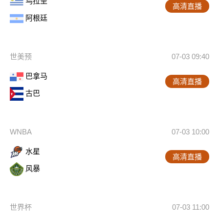
乌拉圭
高清直播
阿根廷
世美预
07-03 09:40
巴拿马
高清直播
古巴
WNBA
07-03 10:00
水星
高清直播
风暴
世界杯
07-03 11:00