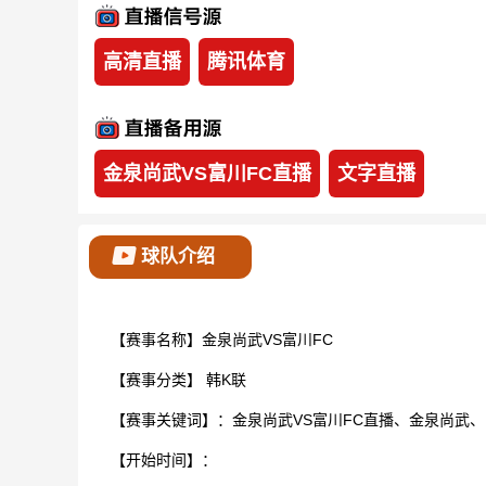
高清直播
腾讯体育
金泉尚武VS富川FC直播
文字直播
球队介绍
【赛事名称】金泉尚武VS富川FC
【赛事分类】
韩K联
【赛事关键词】：金泉尚武VS富川FC直播、金泉尚武、
【开始时间】：