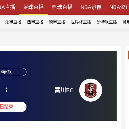
BA直播
足球直播
篮球直播
NBA录像
NBA资
法甲直播
西甲直播
德甲直播
世界杯直播
沙特联直播
意
韩K联
:
富川FC
已结束