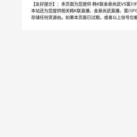
【友好提示】：本页面为您提供 韩K联金泉尚武VS富川
本站还为您提供相关韩K联直播、金泉尚武直播、富川F
存储任何资源由。如果本页面已过期，或者以上信号位