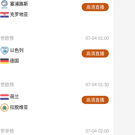
塞浦路斯
高清直播
克罗地亚
世欧预
07-04 01:00
以色列
高清直播
德国
世欧预
07-04 01:30
荷兰
高清直播
拉脱维亚
世非预
07-04 02:00