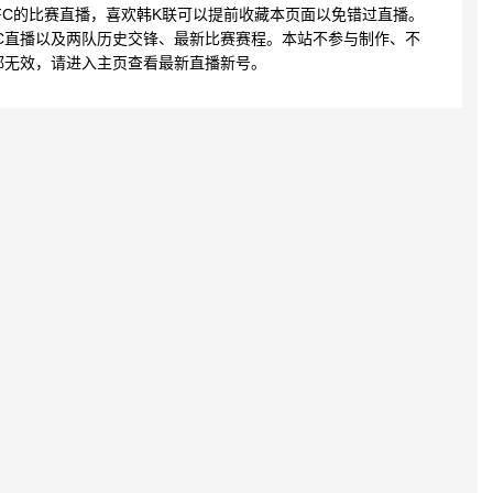
FC的比赛直播，喜欢韩K联可以提前收藏本页面以免错过直播。
C直播以及两队历史交锋、最新比赛赛程。本站不参与制作、不
都无效，请进入主页查看最新直播新号。