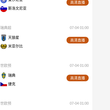
高清直播
斯洛文尼亚
瑞典超
07-04 01:00
天狼星
高清直播
米亚尔比
世欧预
07-04 01:00
瑞典
高清直播
捷克
世欧预
07-04 01:00