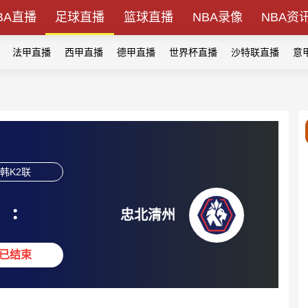
BA直播
足球直播
篮球直播
NBA录像
NBA资
法甲直播
西甲直播
德甲直播
世界杯直播
沙特联直播
意
韩K2联
:
忠北清州
已结束