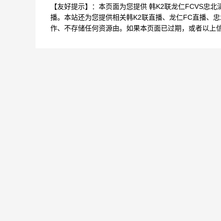
【友好提示】：本页面为您提供 韩K2联龙仁FCVS忠
播。本站还为您提供相关韩K2联直播、龙仁FC直播、
作、不存储任何资源由。如果本页面已过期，或者以上