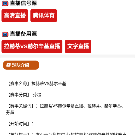
已结束
高清直播
腾讯体育
拉赫蒂VS赫尔辛基直播
文字直播
球队介绍
【赛事名称】拉赫蒂VS赫尔辛基
【赛事分类】
芬超
【赛事关键词】：拉赫蒂VS赫尔辛基直播、拉赫蒂、赫尔辛基、
芬超
【开始时间】：
【友好提示】：本页面为您提供 芬超拉赫蒂VS赫尔辛基的比赛直