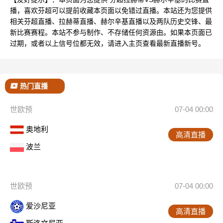
播，喜欢芬超可以提前收藏本页面以免错过直播。本站还为您提供
相关芬超直播、拉赫蒂直播、赫尔辛基直播以及两队历史交锋、最
新比赛赛程。本站不参与制作、不存储任何资源由。如果本页面已
过期，或者以上信号位都无效，请进入主页查看最新直播新号。
热门直播
世欧预
07-04 00:00
奥地利
高清直播
波兰
世欧预
07-04 00:00
爱沙尼亚
高清直播