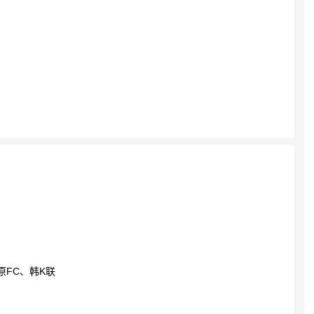
原FC、韩K联