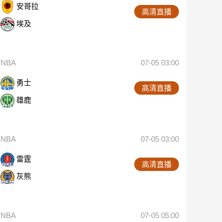
安哥拉
高清直播
埃及
NBA
07-05 03:00
勇士
高清直播
雄鹿
NBA
07-05 03:00
雷霆
高清直播
灰熊
NBA
07-05 05:00