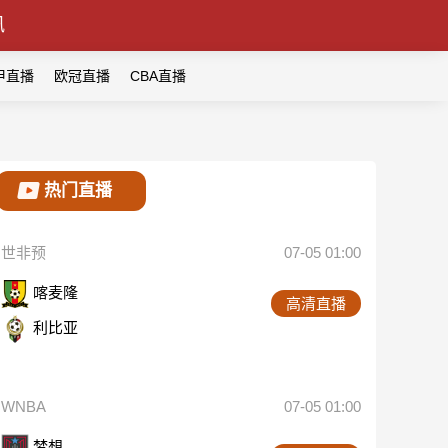
讯
甲直播
欧冠直播
CBA直播
热门直播
世非预
07-05 01:00
喀麦隆
高清直播
利比亚
WNBA
07-05 01:00
梦想