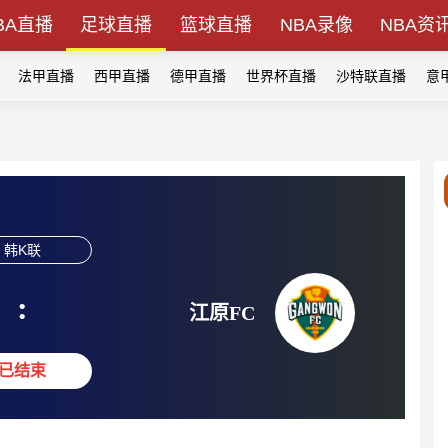
BA直播
足球直播
篮球直播
NBA录像
NBA资
法甲直播
西甲直播
德甲直播
世界杯直播
沙特联直播
意
韩K联
:
江原FC
已结束