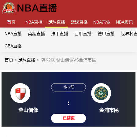
首页
NBA直播
足球直播
篮球直播
NBA录像
NBA资讯
NBA直播
英超直播
法甲直播
西甲直播
德甲直播
世界杯
CBA直播
首页
>
足球直播
>
韩K2联 釜山偶像VS金浦市民
韩K2联
:
釜山偶像
金浦