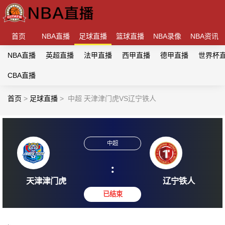
首页
NBA直播
足球直播
篮球直播
NBA录像
NBA资讯
NBA直播
英超直播
法甲直播
西甲直播
德甲直播
世界杯
CBA直播
首页
>
足球直播
>
中超 天津津门虎VS辽宁铁人
中超
:
天津津门虎
辽宁