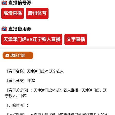
已结束
高清直播
腾讯体育
天津津门虎VS辽宁铁人直播
文字直播
球队介绍
【赛事名称】天津津门虎VS辽宁铁人
【赛事分类】
中超
【赛事关键词】：天津津门虎VS辽宁铁人直播、天津津门虎、辽
宁铁人、中超
【开始时间】：
【友好提示】：本页面为您提供 中超天津津门虎VS辽宁铁人的比