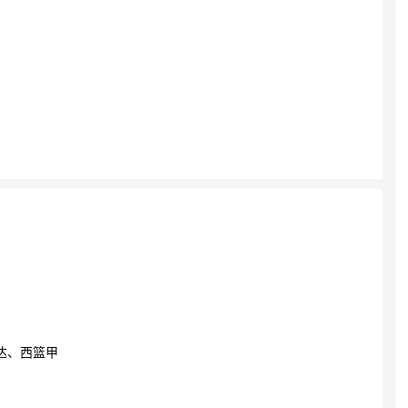
达、西篮甲