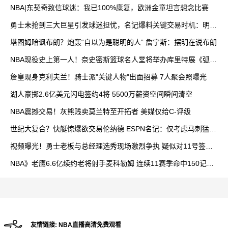
NBA|东契奇致信球迷：我已100%康复，欧洲金童坦言想念比赛
勇士未抢到三大巨星引发球迷担忧，名记爆料关键交易时机：明年
2月才是重点
塔图姆暗讽布朗？炮轰“自以为是聪明的人” 詹宁斯：摆明在说布朗
NBA现役史上第一人！奈史密斯篮球名人堂将举办库里特展《弧光
之外》
詹皇现身克利夫兰！骑士派"关键人物"出面招募 7人聚会照曝光
湖人豪掷2.6亿美元闪电签约4将 5500万薪资空间瞬间清空
NBA震撼交易！灰熊贱卖莫兰特至开拓者 美媒仅给C-评级
世纪大复合？快艇惊爆欲交易伦纳德 ESPN名记：仅考虑马刺猛龙
两旧主
视频曝光！勇士老板与总经理选秀现场激烈争执 疑似对11号签人
选存分歧
NBA》老鹰6.6亿续约老将射手麦科勒姆 连续11赛季命中150记三
分创近十年纪录
友情链接:
NBA直播高清免费观看