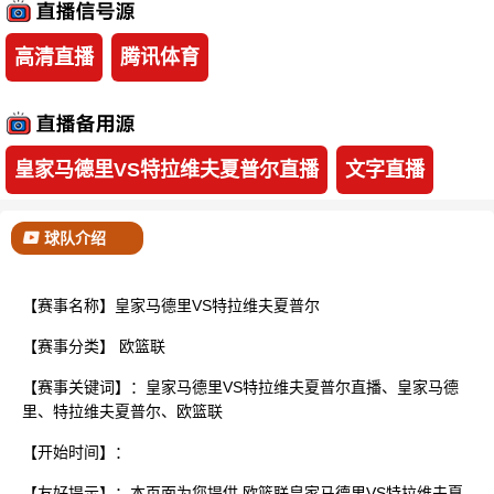
已结束
高清直播
腾讯体育
皇家马德里VS特拉维夫夏普尔直播
文字直播
球队介绍
【赛事名称】皇家马德里VS特拉维夫夏普尔
【赛事分类】
欧篮联
【赛事关键词】：皇家马德里VS特拉维夫夏普尔直播、皇家马德
里、特拉维夫夏普尔、欧篮联
【开始时间】：
【友好提示】：本页面为您提供 欧篮联皇家马德里VS特拉维夫夏