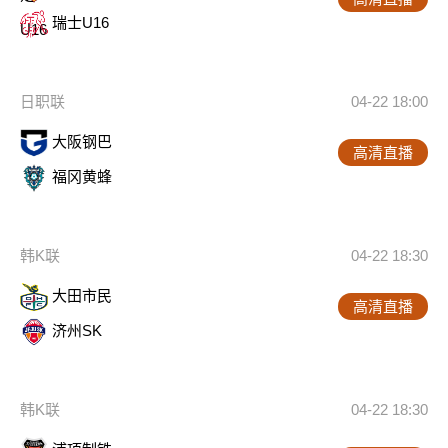
瑞士U16
日职联
04-22 18:00
大阪钢巴
高清直播
福冈黄蜂
韩K联
04-22 18:30
大田市民
高清直播
济州SK
韩K联
04-22 18:30