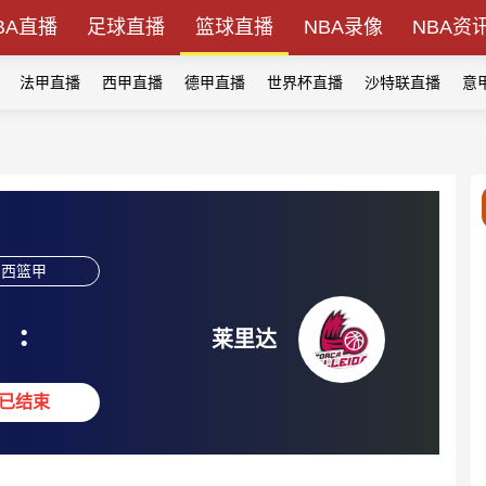
BA直播
足球直播
篮球直播
NBA录像
NBA资
法甲直播
西甲直播
德甲直播
世界杯直播
沙特联直播
意
西篮甲
:
莱里达
已结束