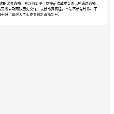
里达的比赛直播，喜欢西篮甲可以提前收藏本页面以免错过直播。
达直播以及两队历史交锋、最新比赛赛程。本站不参与制作、不
都无效，请进入主页查看最新直播新号。