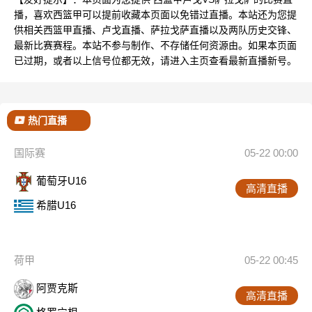
播，喜欢西篮甲可以提前收藏本页面以免错过直播。本站还为您提
供相关西篮甲直播、卢戈直播、萨拉戈萨直播以及两队历史交锋、
最新比赛赛程。本站不参与制作、不存储任何资源由。如果本页面
已过期，或者以上信号位都无效，请进入主页查看最新直播新号。
热门直播
国际赛
05-22 00:00
葡萄牙U16
高清直播
希腊U16
荷甲
05-22 00:45
阿贾克斯
高清直播