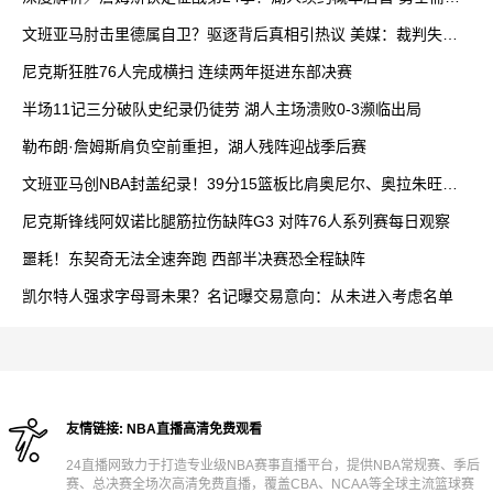
队竞争
文班亚马肘击里德属自卫？驱逐背后真相引热议 美媒：裁判失职
逼球员动用私刑
尼克斯狂胜76人完成横扫 连续两年挺进东部决赛
半场11记三分破队史纪录仍徒劳 湖人主场溃败0-3濒临出局
勒布朗·詹姆斯肩负空前重担，湖人残阵迎战季后赛
文班亚马创NBA封盖纪录！39分15篮板比肩奥尼尔、奥拉朱旺、
贾巴尔
尼克斯锋线阿奴诺比腿筋拉伤缺阵G3 对阵76人系列赛每日观察
噩耗！东契奇无法全速奔跑 西部半决赛恐全程缺阵
凯尔特人强求字母哥未果？名记曝交易意向：从未进入考虑名单
友情链接:
NBA直播高清免费观看
24直播网致力于打造专业级NBA赛事直播平台，提供NBA常规赛、季后
赛、总决赛全场次高清免费直播，覆盖CBA、NCAA等全球主流篮球赛