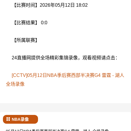
【比赛时间】2026年05月12日 18:02
【比赛结果】 0:0
【所属联赛】
24直播网提供全场精彩集锦录像，观看视频请点击：
[CCTV]05月12日NBA季后赛西部半决赛G4 雷霆 - 湖人
全场录像
NBA录像