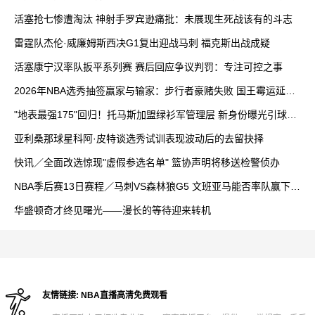
活塞抢七惨遭淘汰 神射手罗宾逊痛批：未展现生死战该有的斗志
雷霆队杰伦·威廉姆斯西决G1复出迎战马刺 福克斯出战成疑
活塞康宁汉率队扳平系列赛 赛后回应争议判罚：专注可控之事
2026年NBA选秀抽签赢家与输家：步行者豪赌失败 国王霉运延续
奇才灰熊快船喜获高顺位
"地表最强175"回归！托马斯加盟绿衫军管理层 新身份曝光引球迷
沸腾
亚利桑那球星科阿·皮特谈选秀试训表现波动后的去留抉择
快讯／全面改选惊现"虚假参选名单" 篮协声明将移送检警侦办
NBA季后赛13日赛程／马刺VS森林狼G5 文班亚马能否率队赢下天
王山之战？
华盛顿奇才终见曙光——漫长的等待迎来转机
友情链接:
NBA直播高清免费观看