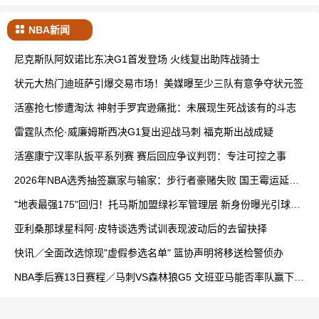
NBA新闻
尼克斯队阿奴诺比东决G1首发登场 火线复出助阵战骑士
状元大热门迪班萨引爆交易市场！美媒曝至少三队有意争夺状元签
活塞抢七惨遭淘汰 神射手罗宾逊痛批：未展现生死战该有的斗志
雷霆队杰伦·威廉姆斯西决G1复出迎战马刺 福克斯出战成疑
活塞康宁汉率队扳平系列赛 赛后回应争议判罚：专注可控之事
2026年NBA选秀抽签赢家与输家：步行者豪赌失败 国王霉运延续
奇才灰熊快船喜获高顺位
"地表最强175"回归！托马斯加盟绿衫军管理层 新身份曝光引球迷
沸腾
亚利桑那球星科阿·皮特谈选秀试训表现波动后的去留抉择
快讯／全面改选惊现"虚假参选名单" 篮协声明将移送检警侦办
NBA季后赛13日赛程／马刺VS森林狼G5 文班亚马能否率队赢下天
王山之战？