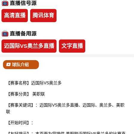
已结束
高清直播
腾讯体育
迈国际VS奥兰多直播
文字直播
球队介绍
【赛事名称】迈国际VS奥兰多
【赛事分类】
美职联
【赛事关键词】：迈国际VS奥兰多直播、迈国际、奥兰多、美职
联
【开始时间】：
【友好提示】：本页面为您提供 美职联迈国际VS奥兰多的比赛直