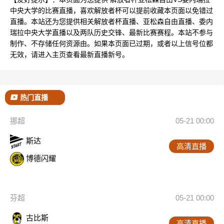
中央大学的比赛直播，喜欢解放者杯可以提前收藏本页面以免错过
直播。本站还为您提供相关解放者杯直播、亚松森自由直播、委内
瑞拉中央大学直播以及两队历史交锋、最新比赛赛程。本站不参与
制作、不存储任何资源由。如果本页面已过期，或者以上信号位都
无效，请进入主页查看最新直播新号。
热门直播
挪超
05-21 00:00
斯达
高清直播
博德闪耀
芬超
05-21 00:00
古比斯
高清直播