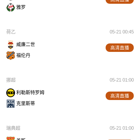
雅罗
荷乙
05-21 00:45
威廉二世
高清直播
福伦丹
挪超
05-21 01:00
利勒斯特罗姆
高清直播
克里斯蒂
瑞典超
05-21 01:00