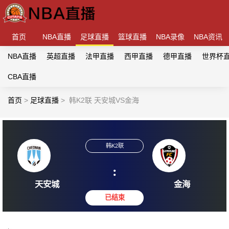
首页
NBA直播
足球直播
篮球直播
NBA录像
NBA资讯
NBA直播
英超直播
法甲直播
西甲直播
德甲直播
世界杯
CBA直播
首页
>
足球直播
>
韩K2联 天安城VS金海
韩K2联
:
天安城
金