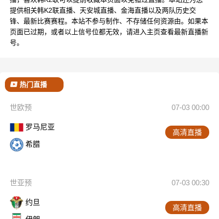
提供相关韩K2联直播、天安城直播、金海直播以及两队历史交
锋、最新比赛赛程。本站不参与制作、不存储任何资源由。如果本
页面已过期，或者以上信号位都无效，请进入主页查看最新直播新
号。
热门直播
世欧预
07-03 00:00
罗马尼亚
高清直播
希腊
世亚预
07-03 00:30
约旦
高清直播