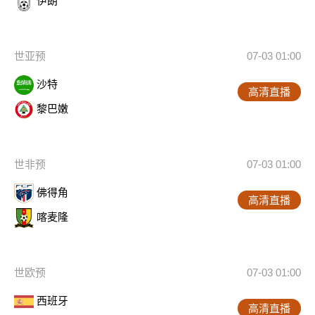
伊朗
世亚预
07-03 01:00
沙特
高清直播
黎巴嫩
世非预
07-03 01:00
佛得角
高清直播
喀麦隆
世欧预
07-03 01:00
西班牙
高清直播