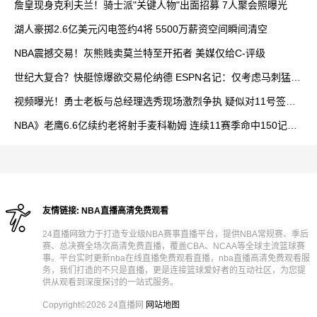
詹皇现身克利夫兰！骑士派"关键人物"出面招募 7人聚会照曝光
湖人豪掷2.6亿美元闪电签约4将 5500万薪资空间瞬间清空
NBA震撼交易！灰熊贱卖莫兰特至开拓者 美媒仅给C-评级
世纪大复合？快艇惊爆欲交易伦纳德 ESPN名记：仅考虑马刺猛龙
两旧主
视频曝光！勇士老板与总经理选秀现场激烈争执 疑似对11号签人
选存分歧
NBA》老鹰6.6亿续约老将射手麦科勒姆 连续11赛季命中150记三
分创近十年纪录
友情链接:
NBA直播高清免费观看
24直播网致力于打造专业级NBA赛事直播平台，提供NBA常规赛、季后
赛、总决赛全场次高清免费直播，覆盖CBA、NCAA等全球主流篮球赛
事。平台实时更新nba在线直播免费观看直播，nba直播高清免费观看服
务，我们打造的不只是直播，更是连接篮球爱好者的互动社区，为您提
供从观看到深度探讨的一站式服务。
Copyright©2026 24直播网
网站地图