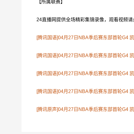
【所属联赛】
24直播网提供全场精彩集锦录像，观看视频请
[腾讯国语]04月27日NBA季后赛东部首轮G4 凯
[腾讯国语]04月27日NBA季后赛东部首轮G4 凯
[腾讯国语]04月27日NBA季后赛东部首轮G4 凯
[腾讯国语]04月27日NBA季后赛东部首轮G4 凯
[腾讯原声]04月27日NBA季后赛东部首轮G4 凯