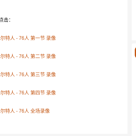
点击：
尔特人 - 76人 第一节 录像
尔特人 - 76人 第二节 录像
尔特人 - 76人 第三节 录像
尔特人 - 76人 第四节 录像
尔特人 - 76人 全场录像