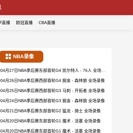
讯
甲直播
欧冠直播
CBA直播
NBA录像
04月27日NBA季后赛东部首轮G4 凯尔特人 - 76人 全场录
像
04月26日NBA季后赛西部首轮G4 掘金 - 森林狼 全场录像
04月25日NBA季后赛西部首轮G3 马刺 - 开拓者 全场录像
04月24日NBA季后赛西部首轮G3 掘金 - 森林狼 全场录像
04月21日NBA季后赛东部首轮G2 猛龙 - 骑士 全场录像
04月20日NBA季后赛东部首轮G1 魔术 - 活塞 全场录像
04月20日NBA季后赛东部首轮G1 魔术 - 活塞 全场录像