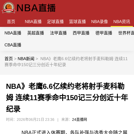
首页
NBA直播
足球直播
篮球直播
NBA录像
NBA资讯
NBA直播
英超直播
法甲直播
西甲直播
德甲直播
世界杯
CBA直播
首页
>
NBA新闻
>
NBA》老鹰6.6亿续约老将射手麦科勒姆 连续11
赛季命中150记三分创近十年纪录
NBA》老鹰6.6亿续约老将射手麦科勒
姆 连续11赛季命中150记三分创近十年
纪录
时间：2026年06月21日 23:36
|
来源：
24直播网
NBA正式进入休赛期，各队补强与选秀大会随之展