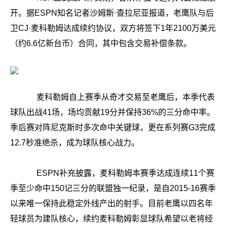
开。据ESPN知名记者沙姆斯·查拉尼亚报道，老鹰队与后
卫CJ·麦科勒姆达成续约协议，双方将签下1年2100万美元
（约6.6亿新台币）合同，其中包含交易补偿条款。
麦科勒姆自上赛季从奇才交易至老鹰后，本季代表
球队出战41场，场均贡献19分并保持36%的三分命中率。
季后赛对阵尼克斯时多次命中关键球，更在系列赛G3完成
12.7秒准绝杀，成为球队核心战力。
ESPN补充披露，麦科勒姆本赛季达成连续11个赛
季至少命中150记三分的联盟独一纪录，是自2015-16赛季
以来唯一保持此稳定外线产出的射手。目前老鹰以四名年
轻球员为建队核心，续约麦科勒姆彰显球队希望以老将经