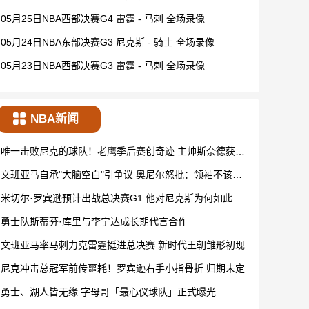
05月25日NBA西部决赛G4 雷霆 - 马刺 全场录像
05月24日NBA东部决赛G3 尼克斯 - 骑士 全场录像
05月23日NBA西部决赛G3 雷霆 - 马刺 全场录像
NBA新闻
唯一击败尼克的球队！老鹰季后赛创奇迹 主帅斯奈德获多
年续约
文班亚马自承"大脑空白"引争议 奥尼尔怒批：领袖不该说
这种话
米切尔·罗宾逊预计出战总决赛G1 他对尼克斯为何如此关
键？
勇士队斯蒂芬·库里与李宁达成长期代言合作
文班亚马率马刺力克雷霆挺进总决赛 新时代王朝雏形初现
尼克冲击总冠军前传噩耗！罗宾逊右手小指骨折 归期未定
勇士、湖人皆无缘 字母哥「最心仪球队」正式曝光