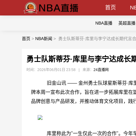
首页
N
NBA直播
英超直播
首页
>
NBA新闻
>
勇士队斯蒂芬·库里与李宁达成长期代言
勇士队斯蒂芬·库里与李宁达成长
时间：2026年06月01日 23:58
|
来源：
24直播网
旧金山讯 —— 金州勇士队球星斯蒂芬·库
牌本周一宣布此次合作，旨在进一步拓展库里在
品牌创意与产品研发，并推动体育文化项目，践行
库里称此为"一生仅此一次的合作"。今年早