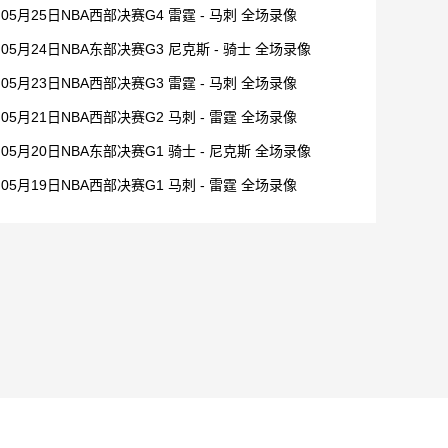
05月25日NBA西部决赛G4 雷霆 - 马刺 全场录像
05月24日NBA东部决赛G3 尼克斯 - 骑士 全场录像
05月23日NBA西部决赛G3 雷霆 - 马刺 全场录像
05月21日NBA西部决赛G2 马刺 - 雷霆 全场录像
05月20日NBA东部决赛G1 骑士 - 尼克斯 全场录像
05月19日NBA西部决赛G1 马刺 - 雷霆 全场录像