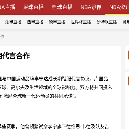
BA直播
足球直播
篮球直播
NBA录像
NBA资
法甲直播
西甲直播
德甲直播
世界杯直播
沙特联直播
意
合作
期代言合作
里与中国运动品牌李宁达成长期鞋服代言协议。库里品
篮球、高尔夫及生活领域的全球影响力。双方将共同投入
"激励全球新一代运动员的共同承诺"。
些赛季，他曾频繁试穿李宁旗下德维恩·韦德及队友吉