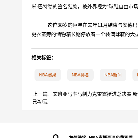
米·巴特勒的签名鞋款，被外界视为"球鞋自由市场
这位38岁的巨星在去年11月结束与安德玛
更衣室旁的储物箱长期停放着一个装满球鞋的大
相关标签：
NBA赛果
NBA排名
NBA新闻
上一篇：
文班亚马率马刺力克雷霆挺进总决赛 
形初现
友情链接:
NBA直播高清免费观看